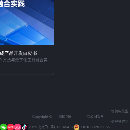
成产品开发白皮书
PD 方法与数字化工具融合实
增值电信业
Copyright ©
京ICP备
京公网安备
务经营许可
2025 北京飞书科
16045432
11010802029085