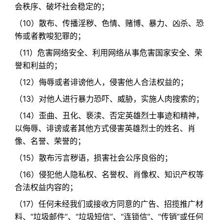
会秩序、破坏社会稳定的；​
（10）散布、传播淫秽、色情、赌博、暴力、凶杀、恐
怖或者教唆犯罪的；​
（11）危害网络安全、利用网络从事危害国家安全、荣
誉和利益的；​
（12）侮辱或者诽谤他人，侵害他人合法权益的；​
（13）对他人进行暴力恐吓、威胁，实施人肉搜索的；​
（14）歪曲、丑化、亵渎、否定英雄烈士事迹和精神，
以侮辱、诽谤或者其他方式侵害英雄烈士的姓名、肖
像、名誉、荣誉的；​
（15）散布污言秽语，损害社会公序良俗的；​
（16）侵犯他人隐私权、名誉权、肖像权、知识产权等
合法权益内容的；​
（17）任何未经我们或接收方同意的广告、招揽推广材
料、“垃圾邮件”、“垃圾短信”、“连锁信”、“传销”或任何