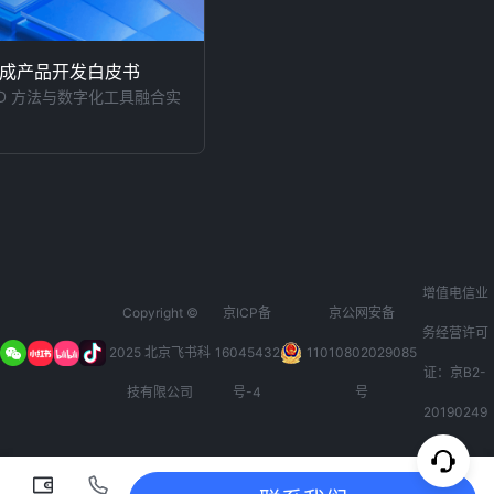
成产品开发白皮书
PD 方法与数字化工具融合实
增值电信业
Copyright ©
京ICP备
京公网安备
务经营许可
2025 北京飞书科
16045432
11010802029085
证：京B2-
技有限公司
号-4
号
20190249
rangeDom
rangeDom