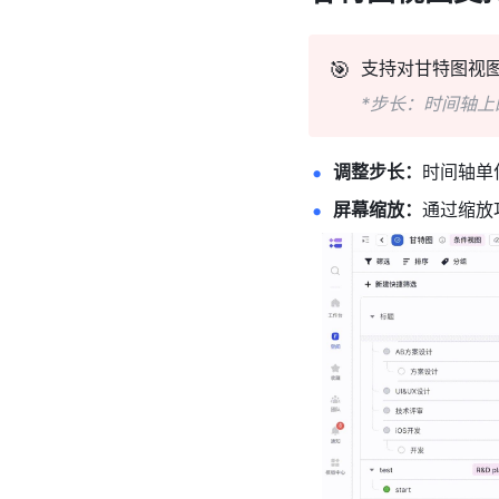
🎯
支持对甘特图视
*步长：时间轴
调整步长：
时间轴单
屏幕缩放：
通过缩放